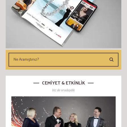
CEMİYET & ETKİNLİK
biz de oradaydık