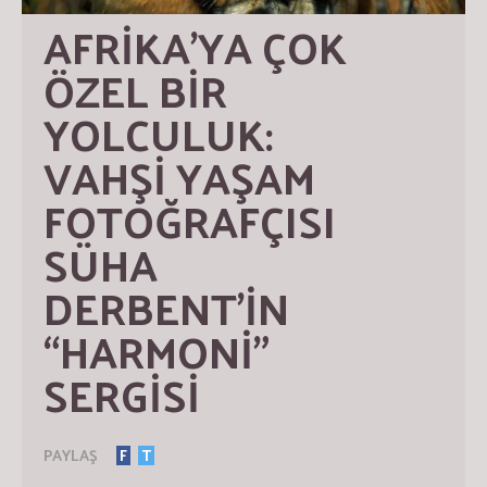
AFRİKA’YA ÇOK 
ÖZEL BİR 
YOLCULUK: 
VAHŞİ YAŞAM 
FOTOĞRAFÇISI 
SÜHA 
DERBENT’İN 
“HARMONİ” 
SERGİSİ
PAYLAŞ
F
T