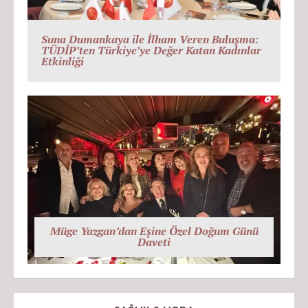
Suna Dumankaya ile İlham Veren Buluşma:
TÜDİP’ten Türkiye’ye Değer Katan Kadınlar
Etkinliği
Müge Yazgan’dan Eşine Özel Doğum Günü
Daveti