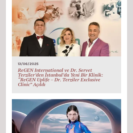
13/06/2025
ReGEN International ve Dr. Servet
Terziler’den İstanbul’da Yeni Bir Klinik:
“ReGEN Uplife – Dr. Terziler Exclusive
Clinic” Açıldı