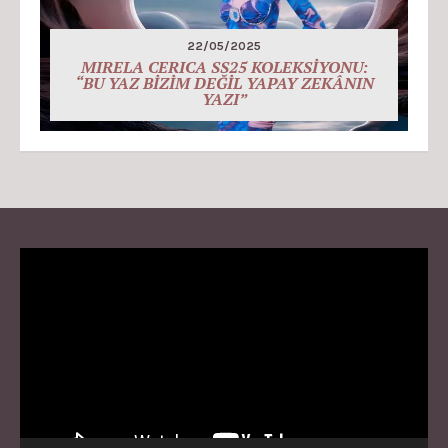
22/05/2025
MIRELA CERICA SS25 KOLEKSİYONU:
“BU YAZ BİZİM DEĞİL YAPAY ZEKÂNIN
YAZI”
Video
Player