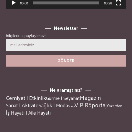
00:00
00:26
Newsletter
bilgileriniz paylaşılmaz!
Ne aramıştınız?
Magazin
Cemiyet | Etkinlik
Gurme | Seyahat
VIP Röportaj
Sanat | Aktivite
Sağlık | Moda
Yazardan
Shop
İş Hayatı | Aile Hayatı