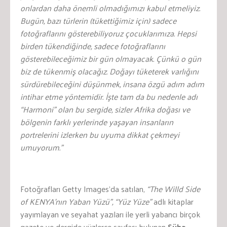
onlardan daha önemli olmadığımızı kabul etmeliyiz.
Bugün, bazı türlerin (tükettiğimiz için) sadece
fotoğraflarını gösterebiliyoruz çocuklarımıza. Hepsi
birden tükendiğinde, sadece fotoğraflarını
gösterebileceğimiz bir gün olmayacak. Çünkü o gün
biz de tükenmiş olacağız. Doğayı tüketerek varlığını
sürdürebileceğini düşünmek, insana özgü adım adım
intihar etme yöntemidir. İşte tam da bu nedenle adı
“Harmoni” olan bu sergide, sizler Afrika doğası ve
bölgenin farklı yerlerinde yaşayan insanların
portrelerini izlerken bu uyuma dikkat çekmeyi
umuyorum.”
Fotoğrafları Getty Images’da satılan,
“The Willd Side
of KENYA’nın Yaban Yüzü”, “Yüz Yüze”
adlı kitaplar
yayımlayan ve seyahat yazıları ile yerli yabancı birçok
gazete ve dergide yüzlerce sayfası bulunan
Süha