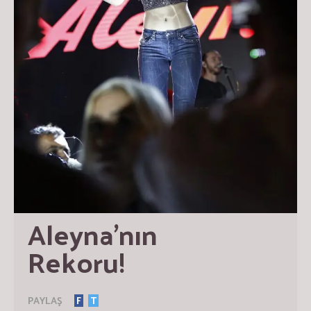
Aleyna’nın 
Rekoru!
PAYLAŞ
F
T