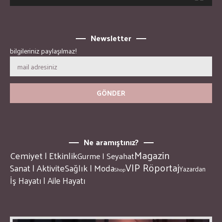
Newsletter
bilgileriniz paylaşılmaz!
Ne aramıştınız?
Magazin
Cemiyet | Etkinlik
Gurme | Seyahat
VIP Röportaj
Sanat | Aktivite
Sağlık | Moda
Yazardan
Shop
İş Hayatı | Aile Hayatı