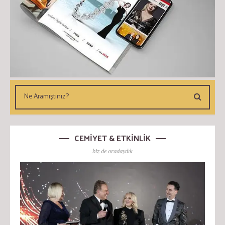
CEMİYET & ETKİNLİK
biz de oradaydık