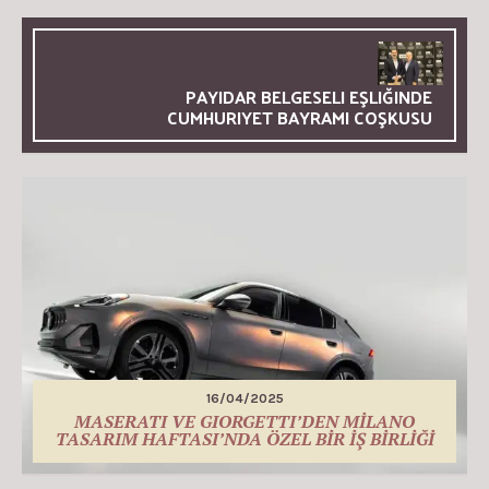
PAYIDAR BELGESELI EŞLIĞINDE
CUMHURIYET BAYRAMI COŞKUSU
16/04/2025
MASERATI VE GIORGETTI’DEN MİLANO
TASARIM HAFTASI’NDA ÖZEL BİR İŞ BİRLİĞİ