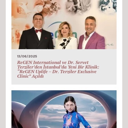
13/06/2025
ReGEN International ve Dr. Servet
Terziler’den İstanbul’da Yeni Bir Klinik:
“ReGEN Uplife – Dr. Terziler Exclusive
Clinic” Açıldı