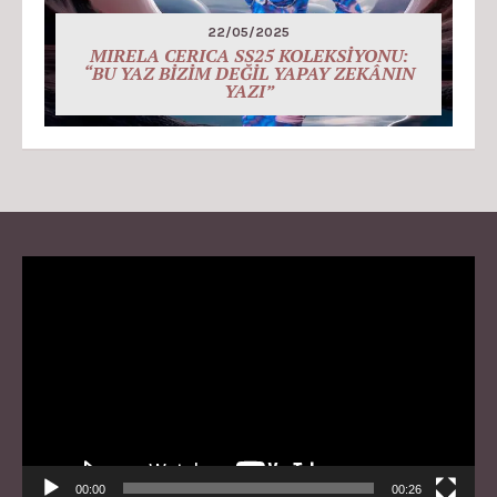
22/05/2025
MIRELA CERICA SS25 KOLEKSİYONU:
“BU YAZ BİZİM DEĞİL YAPAY ZEKÂNIN
YAZI”
Video
Player
00:00
00:26