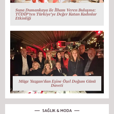
Suna Dumankaya ile İlham Veren Buluşma:
TÜDİP’ten Türkiye’ye Değer Katan Kadınlar
Etkinliği
Müge Yazgan’dan Eşine Özel Doğum Günü
Daveti
SAĞLIK & MODA