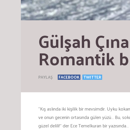
Gülşah Çınar
Romantik bi
PAYLAŞ
FACEBOOK
TWITTER
“Kış aslında iki kişilik bir mevsimdir. Uyku kokan
ve onun gecenin ortasında gülen yüzü… Bu, sokulm
güzel delili!” der Ece Temelkuran bir yazısında…