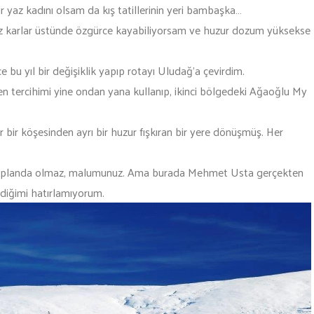
yaz kadını olsam da kış tatillerinin yeri bambaşka…
eyaz karlar üstünde özgürce kayabiliyorsam ve huzur dozum yüksekse
ce bu yıl bir değişiklik yapıp rotayı Uludağ’a çevirdim.
n tercihimi yine ondan yana kullanıp, ikinci bölgedeki Ağaoğlu My
ir köşesinden ayrı bir huzur fışkıran bir yere dönüşmüş. Her
 ön planda olmaz, malumunuz. Ama burada Mehmet Usta gerçekten
diğimi hatırlamıyorum.