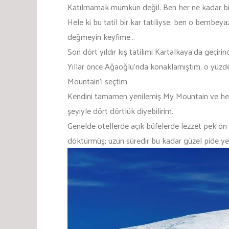
Katılmamak mümkün değil. Ben her ne kadar bir 
Hele ki bu tatil bir kar tatiliyse, ben o bemb
değmeyin keyfime…
Son dört yıldır kış tatilimi Kartalkaya’da geçirin
Yıllar önce Ağaoğlu’nda konaklamıştım, o yüzde
Mountain’i seçtim.
Kendini tamamen yenilemiş My Mountain ve her b
şeyiyle dört dörtlük diyebilirim.
Genelde otellerde açık büfelerde lezzet pek
döktürmüş; uzun süredir bu kadar güzel pide ye