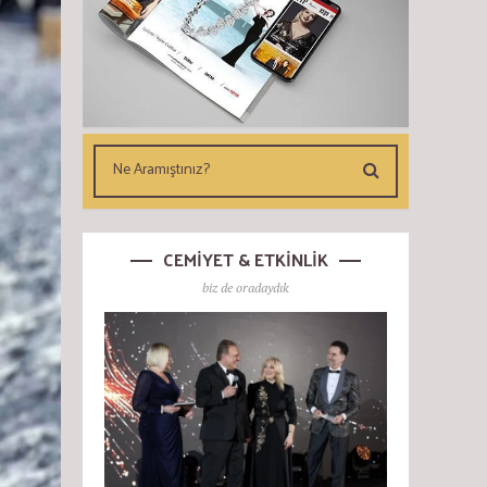
CEMİYET & ETKİNLİK
biz de oradaydık