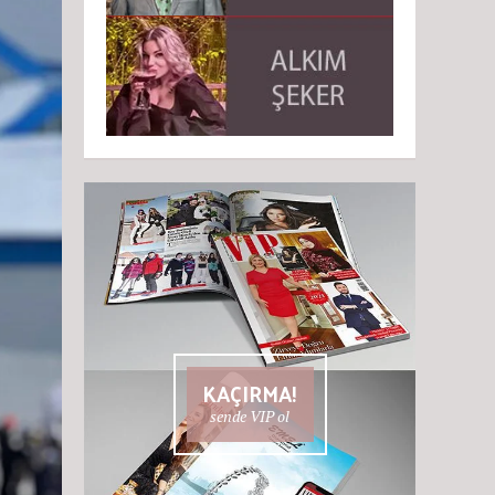
KAÇIRMA!
sende VIP ol