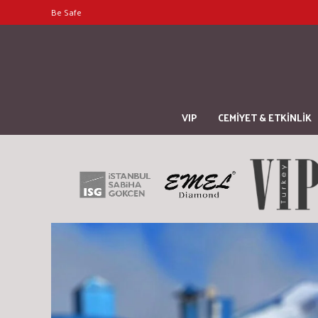
Be Safe
VIP
CEMİYET & ETKİNLİK