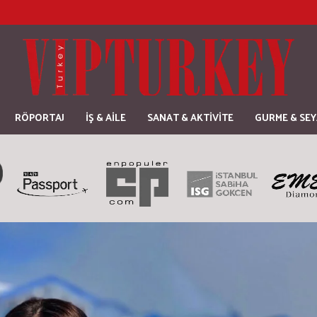
RÖPORTAJ
İŞ & AİLE
SANAT & AKTİVİTE
GURME & SE