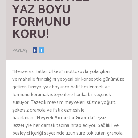
YAZ BOYU 
FORMUNU 
KORU!
PAYLAŞ
F
T
“Benzersiz Tatlar Ülkesi” mottosuyla yola çıkan
ve mahalle fırıncılığını yepyeni bir konseptle günümüze
getiren Fırınya, yaz boyunca hafif beslenmek ve
formunu korumak isteyenlere harika bir seçenek
sunuyor. Tazecik mevsim meyveleri, süzme yoğurt,
şekersiz granola ve fıstık ezmesiyle
hazırlanan
“Meyveli Yoğurtlu Granola
” eşsiz
lezzetiyle her damak tadına hitap ediyor. Sağlıklı ve
besleyici içeriği sayesinde uzun süre tok tutan granola,