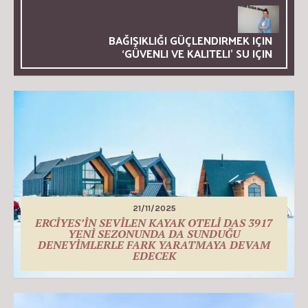
BAĞIŞIKLIĞI GÜÇLENDIRMEK IÇIN
‘GÜVENLI VE KALITELI’ SU IÇIN
21/11/2025
ERCİYES’İN SEVİLEN KAYAK OTELİ DAS 3917
YENİ SEZONUNDA DA SUNDUĞU
DENEYİMLERLE FARK YARATMAYA DEVAM
EDECEK