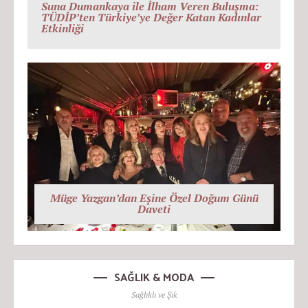
Suna Dumankaya ile İlham Veren Buluşma:
TÜDİP’ten Türkiye’ye Değer Katan Kadınlar
Etkinliği
Müge Yazgan’dan Eşine Özel Doğum Günü
Daveti
SAĞLIK & MODA
Sağlıklı ve Şık