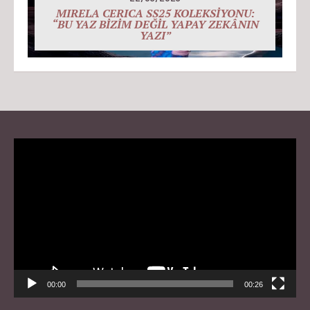
MIRELA CERICA SS25 KOLEKSİYONU:
“BU YAZ BİZİM DEĞİL YAPAY ZEKÂNIN
YAZI”
Video
Player
00:00
00:26