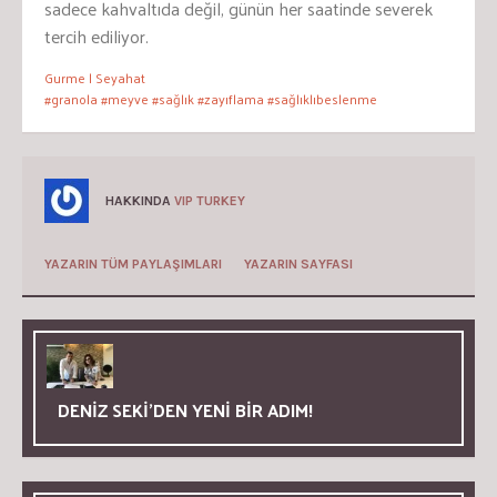
sadece kahvaltıda değil, günün her saatinde severek
tercih ediliyor.
Gurme | Seyahat
#granola #meyve #sağlık #zayıflama #sağlıklıbeslenme
HAKKINDA
VIP TURKEY
YAZARIN TÜM PAYLAŞIMLARI
YAZARIN SAYFASI
DENİZ SEKİ’DEN YENİ BİR ADIM!