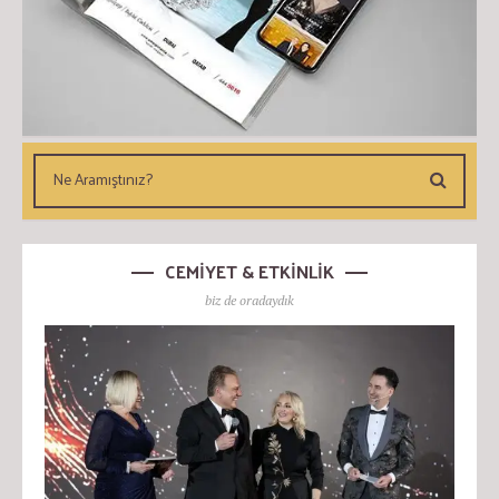
CEMİYET & ETKİNLİK
biz de oradaydık