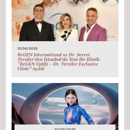
13/06/2025
ReGEN International ve Dr. Servet
Terziler’den İstanbul’da Yeni Bir Klinik:
“ReGEN Uplife – Dr. Terziler Exclusive
Clinic” Açıldı
22/05/2025