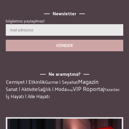
Newsletter
bilgileriniz paylaşılmaz!
Ne aramıştınız?
Magazin
Cemiyet | Etkinlik
Gurme | Seyahat
VIP Röportaj
Sanat | Aktivite
Sağlık | Moda
Yazardan
Shop
İş Hayatı | Aile Hayatı