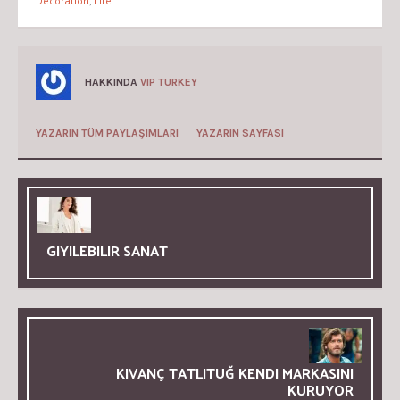
Decoration
,
Life
HAKKINDA
VIP TURKEY
YAZARIN TÜM PAYLAŞIMLARI
YAZARIN SAYFASI
GIYILEBILIR SANAT
KIVANÇ TATLITUĞ KENDI MARKASINI
KURUYOR