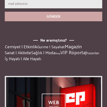
Ne aramıştınız?
Magazin
Cemiyet | Etkinlik
Gurme | Seyahat
VIP Röportaj
Sanat | Aktivite
Sağlık | Moda
Yazardan
Shop
İş Hayatı | Aile Hayatı
WEB