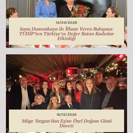
14/04/2026
Suna Dumankaya ile İlham Veren Buluşma:
TÜDİP’ten Türkiye’ye Değer Katan Kadınlar
Etkinliği
16/12/2025
Müge Yazgan’dan Eşine Özel Doğum Günü
Daveti