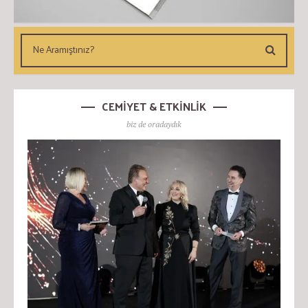
CEMİYET & ETKİNLİK
biz de oradaydık