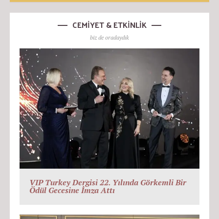
CEMİYET & ETKİNLİK
biz de oradaydık
VIP Turkey Dergisi 22. Yılında Görkemli Bir
Ödül Gecesine İmza Attı