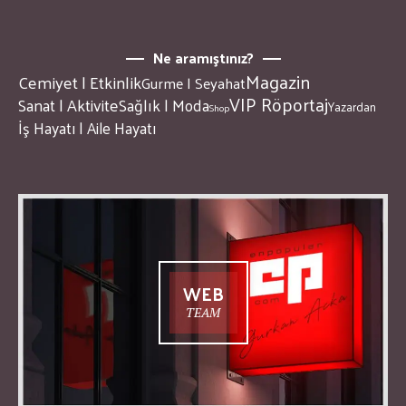
Ne aramıştınız?
Magazin
Cemiyet | Etkinlik
Gurme | Seyahat
VIP Röportaj
Sanat | Aktivite
Sağlık | Moda
Yazardan
Shop
İş Hayatı | Aile Hayatı
WEB
TEAM