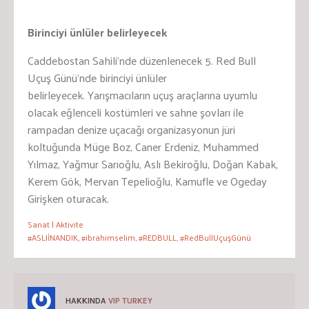
Birinciyi ünlüler belirleyecek
Caddebostan Sahili’nde düzenlenecek 5. Red Bull
Uçuş Günü’nde birinciyi ünlüler
belirleyecek. Yarışmacıların uçuş araçlarına uyumlu
olacak eğlenceli kostümleri ve sahne şovları ile
rampadan denize uçacağı organizasyonun jüri
koltuğunda Müge Boz, Caner Erdeniz, Muhammed
Yılmaz, Yağmur Sarıoğlu, Aslı Bekiroğlu, Doğan Kabak,
Kerem Gök, Mervan Tepelioğlu, Kamufle ve Ogeday
Girişken oturacak.
Sanat | Aktivite
#ASLIİNANDIK
,
#ibrahimselim
,
#REDBULL
,
#RedBullUçuşGünü
HAKKINDA
VIP TURKEY