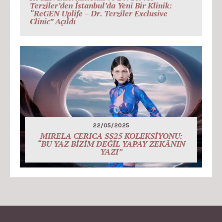
Terziler’den İstanbul’da Yeni Bir Klinik:
“ReGEN Uplife – Dr. Terziler Exclusive
Clinic” Açıldı
22/05/2025
MIRELA CERICA SS25 KOLEKSİYONU:
“BU YAZ BİZİM DEĞİL YAPAY ZEKÂNIN
YAZI”