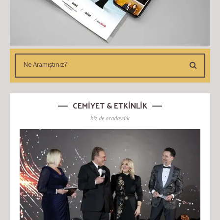
CEMİYET & ETKİNLİK
biz de oradaydık