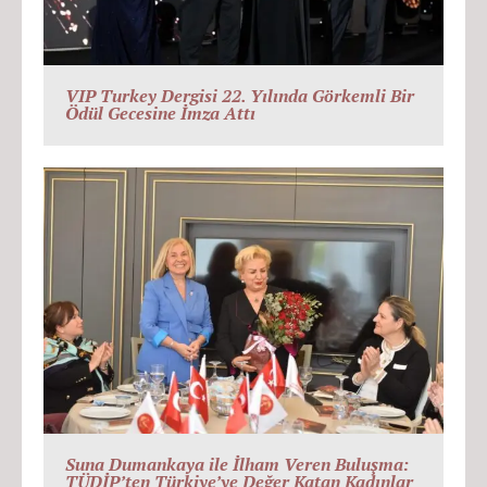
VIP Turkey Dergisi 22. Yılında Görkemli Bir
Ödül Gecesine İmza Attı
Suna Dumankaya ile İlham Veren Buluşma:
TÜDİP’ten Türkiye’ye Değer Katan Kadınlar