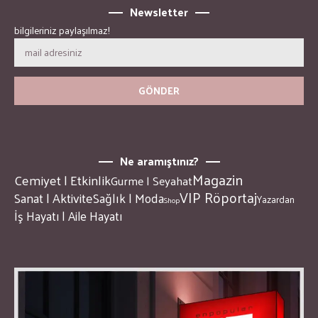
Newsletter
bilgileriniz paylaşılmaz!
Ne aramıştınız?
Magazin
Cemiyet | Etkinlik
Gurme | Seyahat
VIP Röportaj
Sanat | Aktivite
Sağlık | Moda
Yazardan
Shop
İş Hayatı | Aile Hayatı