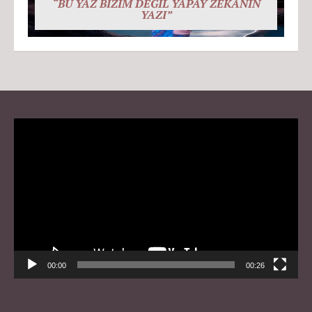
“BU YAZ BİZİM DEĞİL YAPAY ZEKÂNIN
YAZI”
Video
Player
00:00
00:26