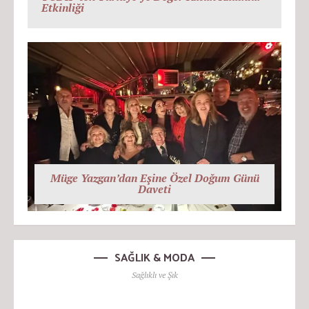
Etkinliği
Müge Yazgan’dan Eşine Özel Doğum Günü
Daveti
SAĞLIK & MODA
Sağlıklı ve Şık