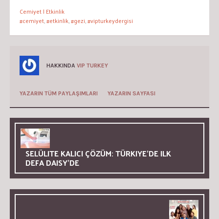
Cemiyet | Etkinlik
#cemiyet
,
#etkinlik
,
#gezi
,
#vipturkeydergisi
HAKKINDA
VIP TURKEY
YAZARIN TÜM PAYLAŞIMLARI
YAZARIN SAYFASI
SELÜLITE KALICI ÇÖZÜM: TÜRKIYE’DE ILK
DEFA DAISY’DE