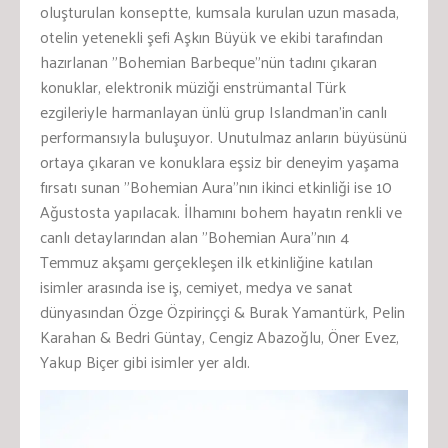
oluşturulan konseptte, kumsala kurulan uzun masada,
otelin yetenekli şefi Aşkın Büyük ve ekibi tarafından
hazırlanan ”Bohemian Barbeque”nün tadını çıkaran
konuklar, elektronik müziği enstrümantal Türk
ezgileriyle harmanlayan ünlü grup Islandman’in canlı
performansıyla buluşuyor. Unutulmaz anların büyüsünü
ortaya çıkaran ve konuklara eşsiz bir deneyim yaşama
fırsatı sunan ”Bohemian Aura”nın ikinci etkinliği ise 10
Ağustosta yapılacak. İlhamını bohem hayatın renkli ve
canlı detaylarından alan ”Bohemian Aura”nın 4
Temmuz akşamı gerçekleşen ilk etkinliğine katılan
isimler arasında ise iş, cemiyet, medya ve sanat
dünyasından
Özge Özpirinççi & Burak Yamantürk, Pelin
Karahan & Bedri Güntay, Cengiz Abazoğlu, Öner Evez,
Yakup Biçer
gibi isimler yer aldı.