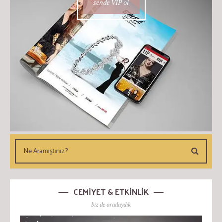
sende VIP ol
CEMİYET & ETKİNLİK
biz de oradaydık