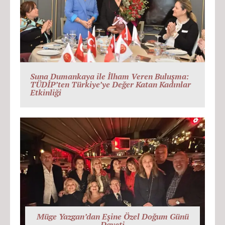
Suna Dumankaya ile İlham Veren Buluşma:
TÜDİP’ten Türkiye’ye Değer Katan Kadınlar
Etkinliği
Müge Yazgan’dan Eşine Özel Doğum Günü
Daveti