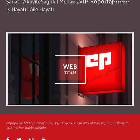
VIP Röportaj
Sanat | Aktivite
Sağlık | Moda
Yazardan
Shop
İş Hayatı | Aile Hayatı
WEB
TEAM
enpopuler MEDYA tarafından VIP TURKEY için özel olarak yapılandırılmıştır.
2021 © her hakkı saklıdır.