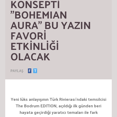
KONSEPTİ 
”BOHEMIAN 
AURA” BU YAZIN 
FAVORİ 
ETKİNLİĞİ 
OLACAK
PAYLAŞ
F
T
Yeni lüks anlayışının Türk Rivierası’ndaki temsilcisi
The Bodrum EDITION, a
çıldığı ilk günden beri
hayata geçirdiği yaratıcı temaları ile fark