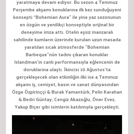
yaratmaya devam ed
iyor.
B
u sezon 4 Temmuz
Perşembe akşamı konuklarına ilk kez sunduğu
yeni
konsepti
“Bohemian Aura” ile yine yaz sezonunun
en özgün ve yenilikçi konseptiyle orijinal bir
deneyime imza attı
. Otelin eşsiz manzaralı
sahilinde kumların üzerinde kurulan uzun masada
yaratılan sıcak atmosferde ”Bohemian
Barbeque”nün tadını çıkaran konuklar
Islandman’in canlı performansıyla eğlencenin de
doruklarına ulaştı. İkincisi
10 Ağustos
‘ta
gerçekleşecek olan etkinliğin ilki ise 4 Temmuz
akşamı iş, cemiyet, basın ve sanat dünyasından
Özge Özpirinççi & Burak Yamantürk, Pelin Karahan
& Bedri Güntay, Cengiz Abazoğlu, Öner Evez,
Yakup Biçer gibi isimlerin katılımıyla gerçekleşti.