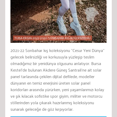
TUBA-ERGIN-2021-2022-SONBAHAR-KIS-KOLEKSIYONU
2021-22 Sonbahar kış koleksiyonu ‘’Cesur Yeni Dünya’’
gelecek belirsizliği ve korkusuyla yüzleşip teslim
olmadığımız bir yenidünya olgusunu anlatıyor. Bursa
Kestel’de bulunan Akdere Güneş Santrali’ne ait solar
panel tarlasında çekilen dijital defilede, modeller
dünyanın en temiz enerjisini üreten solar panel
koridorları arasında yürürken, yeni yaşamlarımızı kolay
ve şık kılacak sofistike spor giyim, militer ve motorcu
stillerinden yola çıkarak hazırlanmış koleksiyonu
sunarak geleceğe de göz kırpıyorlar.