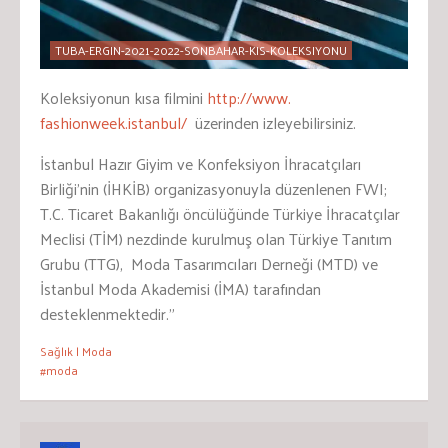
TUBA-ERGIN-2021-2022-SONBAHAR-KIS-KOLEKSIYONU
Koleksiyonun kısa filmini
http://www.
fashionweek.istanbul/
üzerinden izleyebilirsiniz.
İstanbul Hazır Giyim ve Konfeksiyon İhracatçıları
Birliği’nin (İHKİB) organizasyonuyla düzenlenen FWI;
T.C. Ticaret Bakanlığı öncülüğünde Türkiye İhracatçılar
Meclisi (TİM) nezdinde kurulmuş olan Türkiye Tanıtım
Grubu (TTG), Moda Tasarımcıları Derneği (MTD) ve
İstanbul Moda Akademisi (İMA) tarafından
desteklenmektedir.”
Sağlık | Moda
#moda