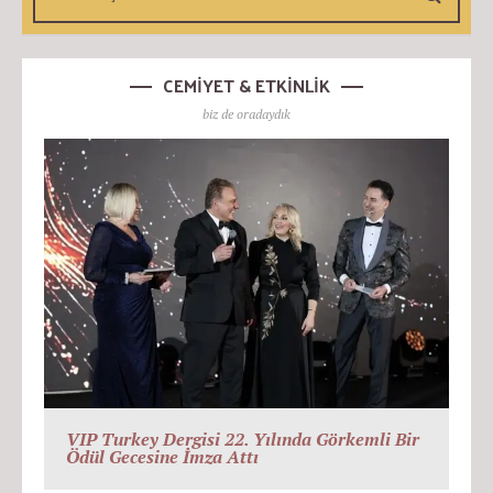
CEMİYET & ETKİNLİK
biz de oradaydık
VIP Turkey Dergisi 22. Yılında Görkemli Bir
Ödül Gecesine İmza Attı