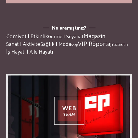
Ne aramıştınız?
Magazin
Cemiyet | Etkinlik
Gurme | Seyahat
VIP Röportaj
Sanat | Aktivite
Sağlık | Moda
Yazardan
Shop
İş Hayatı | Aile Hayatı
WEB
TEAM