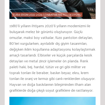
TUBA-ERGIN-2021-2022-SONBAHAR-KIS-KOLEKSIYONU
1980’li yılların ihtişamı 2020’li yılların modernizmi ile
buluşarak melez bir görüntü oluşturuyor. Güçlü
omuzlar, maksi boy vatkalar, füzo pantolon detayları,
80’leri vurgularken, ayrılabilir dış giyim tasarımları,
değişken iklim koşullarına adaptasyonu kolaylaştırmak
amaçlı tasarlandı. Elbiseler ve küçük parçalarda kesik
detayları ve metal zincir işlemeler ön planda. Renk
paleti haki, bej, hardal, tütün ve gri gibi militer ve
toprak tonları ile beraber, baskın beyaz, ekru, krem
tonları ile oranj ve kırmızı gibi canlı renklerden oluşuyor.
Hayvan ve doğa baskılarının bileşiminden ilham alan
grafiklerde doğa çıkışlı soyut grafiklere de rastlanıyor.