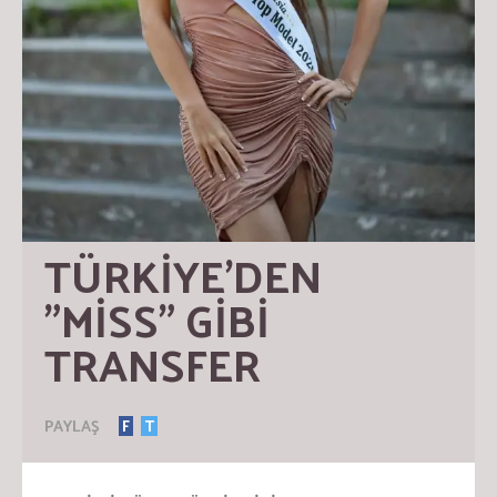
TÜRKİYE’DEN 
”MİSS” GİBİ 
TRANSFER
PAYLAŞ
F
T