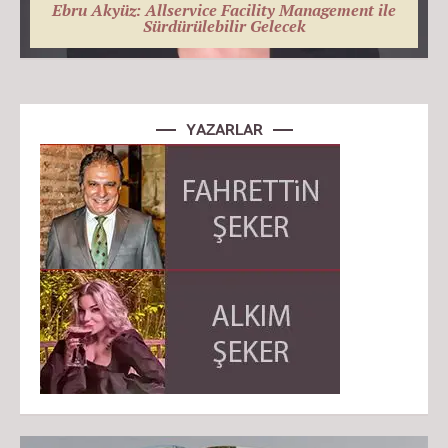
Ebru Akyüz: Allservice Facility Management ile
Sürdürülebilir Gelecek
YAZARLAR