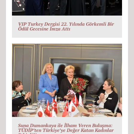
VIP Turkey Dergisi 22. Yılında Görkemli Bir
Ödül Gecesine İmza Attı
Suna Dumankaya ile İlham Veren Buluşma:
TÜDİP’ten Türkiye’ye Değer Katan Kadınlar