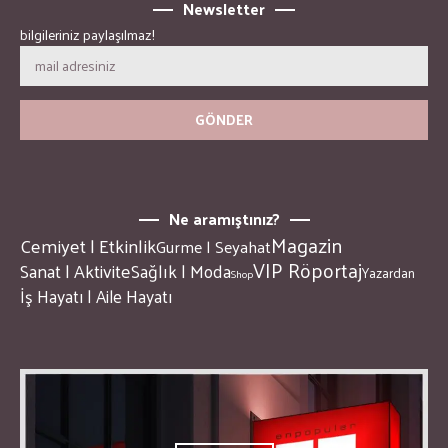
Newsletter
bilgileriniz paylaşılmaz!
Ne aramıştınız?
Magazin
Cemiyet | Etkinlik
Gurme | Seyahat
VIP Röportaj
Sanat | Aktivite
Sağlık | Moda
Yazardan
Shop
İş Hayatı | Aile Hayatı