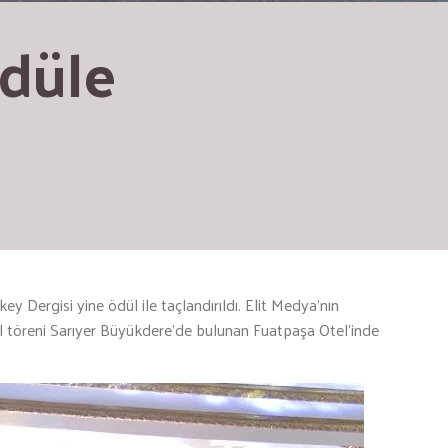
düle 
ey Dergisi yine ödül ile taçlandırıldı. Elit Medya’nın
dül töreni Sarıyer Büyükdere’de bulunan Fuatpaşa Otel’inde