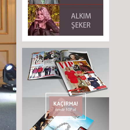
KAÇIRMA!
sende VIP ol