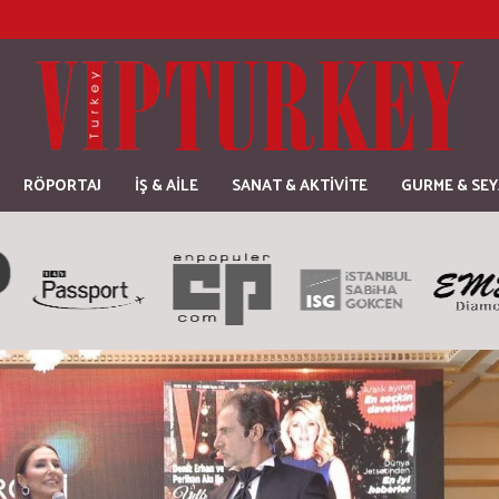
RÖPORTAJ
İŞ & AİLE
SANAT & AKTİVİTE
GURME & SE