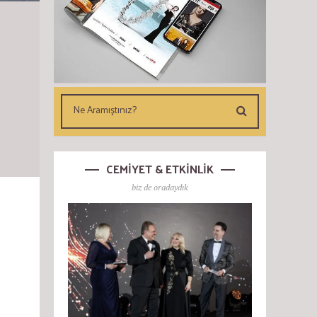
CEMİYET & ETKİNLİK
biz de oradaydık