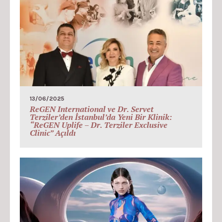
13/06/2025
ReGEN International ve Dr. Servet
Terziler’den İstanbul’da Yeni Bir Klinik:
“ReGEN Uplife – Dr. Terziler Exclusive
Clinic” Açıldı