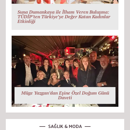
Suna Dumankaya ile İlham Veren Buluşma:
TÜDİP’ten Türkiye’ye Değer Katan Kadınlar
Etkinliği
Müge Yazgan’dan Eşine Özel Doğum Günü
Daveti
SAĞLIK & MODA