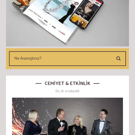
CEMİYET & ETKİNLİK
biz de oradaydık