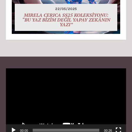
22/05/2025
MIRELA CERICA SS25 KOLEKSİYONU:
“BU YAZ BİZİM DEĞİL YAPAY ZEKÂNIN
YAZI”
Video
Player
00:00
00:26