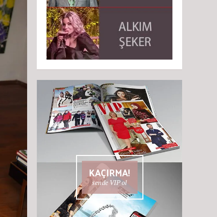
KAÇIRMA!
sende VIP ol