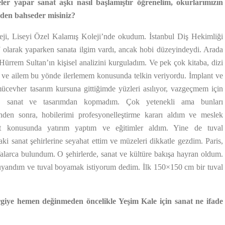
er yapar sanat aşkı nasıl başlamıştır öğrenelim, okurlarımızın
zden bahseder misiniz?
i, Liseyi Özel Kalamış Koleji’nde okudum. İstanbul Diş Hekimliği
 olarak yaparken sanata ilgim vardı, ancak hobi düzeyindeydi. Arada
 Hürrem Sultan’ın kişisel analizini kurguladım. Ve pek çok kitaba, dizi
m ve ailem bu yönde ilerlemem konusunda telkin veriyordu. İmplant ve
mücevher tasarım kursuna gittiğimde yüzleri asılıyor, vazgeçmem için
en, sanat ve tasarımdan kopmadım. Çok yetenekli ama bunları
den sonra, hobilerimi profesyonelleştirme kararı aldım ve meslek
at konusunda yatırım yaptım ve eğitimler aldım. Yine de tuval
i sanat şehirlerine seyahat ettim ve müzeleri dikkatle gezdim. Paris,
alarca bulundum. O şehirlerde, sanat ve kültüre bakışa hayran oldum.
yandım ve tuval boyamak istiyorum dedim. İlk 150×150 cm bir tuval
ergiye hemen değinmeden öncelikle Yeşim Kale için sanat ne ifade