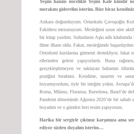
Yeşim hanım öncelikle Yeşim Kale kimdir nel
merakını giderelim isterim. Bize biraz kendini
Ankara doğumluyum. Ortaokulu Çavuşoğlu Kolej
Fakültesi mezunuyum. Mesleğimi uzun süre aktif
bir kitap yazdım. Sultanların Aşkı adlı kitabımda
filme ilham oldu. Fakat, mesleğimde başarılıydı
Ortodonti kurslarına gitmemi destekliyor, fakat 
ellerinden geleni yapıyorlardı. Buna rağm
gerçekleştirmeyen ve saklayan babamın ölümün
pratiğini bıraktım. Kendime, tasarım ve san
boyamıyordum, öyle bir isteğim yoktu. Avrupa’dak
Roma, Milano, Floransa, Barselona, Basel’de def
Pandemi döneminde Ağustos 2020’de bir sabah u
boyadım ve o günden beri resim yapıyorum.
Harika bir sergiyle çıktınız karşımıza ama s
ediyor sizden duyalım isterim…