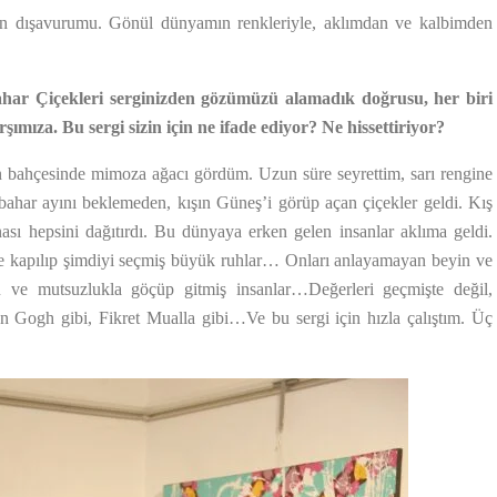
ın dışavurumu. Gönül dünyamın renkleriyle, aklımdan ve kalbimden
ahar Çiçekleri serginizden gözümüzü alamadık doğrusu, her biri
rşımıza. Bu sergi sizin için ne ifade ediyor? Ne hissettiriyor?
in bahçesinde mimoza ağacı gördüm. Uzun süre seyrettim, sarı rengine
bahar ayını beklemeden, kışın Güneş’i görüp açan çiçekler geldi. Kış
ınası hepsini dağıtırdı. Bu dünyaya erken gelen insanlar aklıma geldi.
ne kapılıp şimdiyi seçmiş büyük ruhlar… Onları anlayamayan beyin ve
tü ve mutsuzlukla göçüp gitmiş insanlar…Değerleri geçmişte değil,
Gogh gibi, Fikret Mualla gibi…Ve bu sergi için hızla çalıştım. Üç