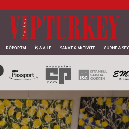
RÖPORTAJ
İŞ & AİLE
SANAT & AKTİVİTE
GURME & SE