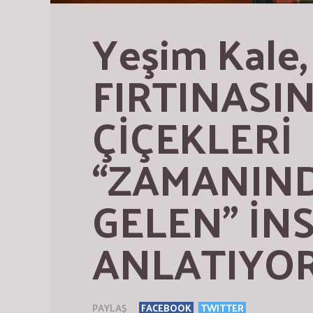
Yeşim Kale,
FIRTINASI
ÇİÇEKLERİ 
“ZAMANIND
GELEN” İNS
ANLATIYO
PAYLAŞ
FACEBOOK
TWITTER