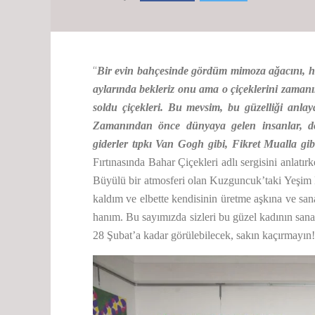
“
Bir evin bahçesinde gördüm mimoza ağacını, h
aylarında bekleriz onu ama o çiçeklerini zama
soldu çiçekleri. Bu mevsim, bu güzelliği anlay
Zamanından önce dünyaya gelen insanlar, dö
giderler tıpkı Van Gogh gibi, Fikret Mualla gi
Fırtınasında Bahar Çiçekleri adlı sergisini anlat
Büyülü bir atmosferi olan Kuzguncuk’taki Yeşim 
kaldım ve elbette kendisinin üretme aşkına ve san
hanım. Bu sayımızda sizleri bu güzel kadının san
28 Şubat’a kadar görülebilecek, sakın kaçırmayın!