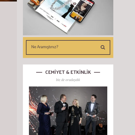
CEMİYET & ETKİNLİK
biz de oradaydık