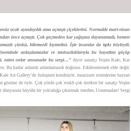
enüz ocak ayındaydık ama açmıştı çiçeklerini. Normalde mart-nisan
nından önce açmıştı. Çok geçmeden kar yağışına dayanamadı, hemen
amazdı çünkü, bilemezdi kıymetini. İşte insanlar da tıpkı böyleydi.
neminde anlaşılamazlar ve mutsuzluklarıyla bu hayattan göçüp
bi, zaten onlar anısınadır bu sergi…”
diyor sanatçı Yeşim Kale, Kar
ırken. Bu kadar anlamlı anlatılamazdı doğrusu. Etkilenmemek elde değil.
Kale Art Gallery’de buluştum kendisiyle, muazzam resimlerine hayran
at gözüne de öyle. Çok yönlü çok renkli çok üretken bir sanatçı Yeşim
at dünyasına büyülü bir yolculuğa çıkarmak istedim. Unutmadan! Sergi