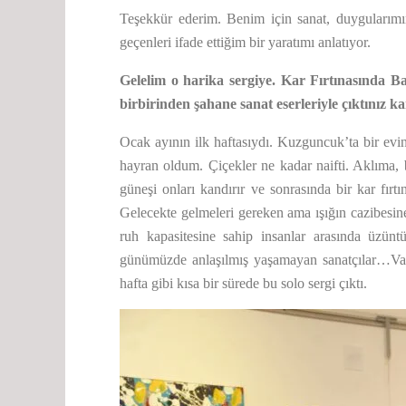
Teşekkür ederim. Benim için sanat, duygularım
geçenleri ifade ettiğim bir yaratımı anlatıyor.
Gelelim o harika sergiye. Kar Fırtınasında B
birbirinden şahane sanat eserleriyle çıktınız ka
Ocak ayının ilk haftasıydı. Kuzguncuk’ta bir ev
hayran oldum. Çiçekler ne kadar naifti. Aklıma, 
güneşi onları kandırır ve sonrasında bir kar fırt
Gelecekte gelmeleri gereken ama ışığın cazibesi
ruh kapasitesine sahip insanlar arasında üzün
günümüzde anlaşılmış yaşamayan sanatçılar…Van 
hafta gibi kısa bir sürede bu solo sergi çıktı.