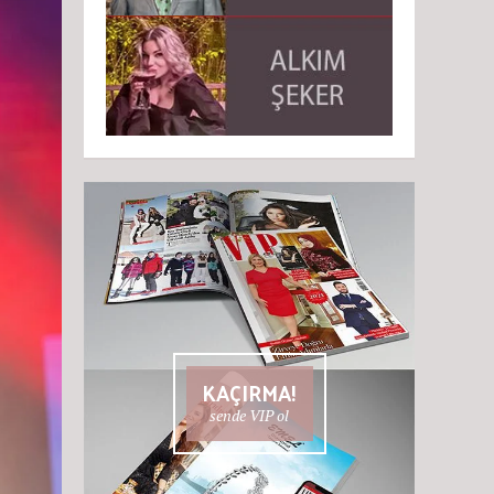
KAÇIRMA!
sende VIP ol