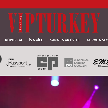
RÖPORTAJ
İŞ & AİLE
SANAT & AKTİVİTE
GURME & SE