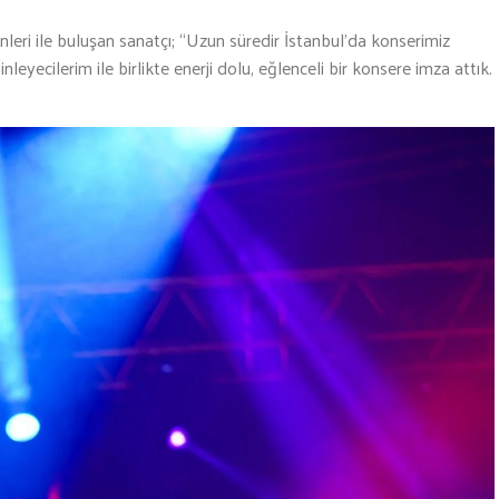
nleri ile buluşan sanatçı; “Uzun süredir İstanbul’da konserimiz
eyecilerim ile birlikte enerji dolu, eğlenceli bir konsere imza attık.