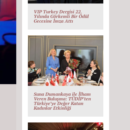
VIP Turkey Dergisi 22.
Yılında Görkemli Bir Ödül
Gecesine İmza Attı
Suna Dumankaya ile İlham
Veren Buluşma: TÜDİP’ten
Türkiye’ye Değer Katan
Kadınlar Etkinliği