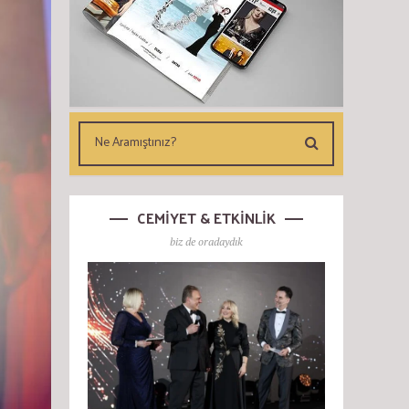
CEMİYET & ETKİNLİK
biz de oradaydık