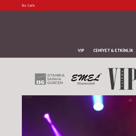
Be Safe
VIP
CEMİYET & ETKİNLİK