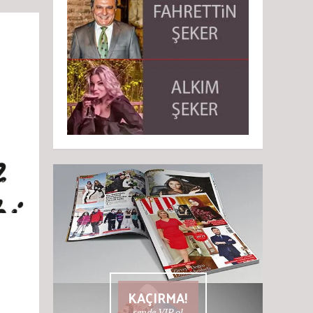
KAÇIRMA!
sende VIP ol