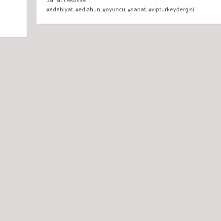
#edebiyat
,
#edizhun
,
#oyuncu
,
#sanat
,
#vipturkeydergisi