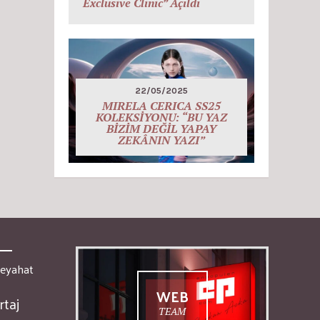
Exclusive Clinic” Açıldı
22/05/2025
MIRELA CERICA SS25
KOLEKSİYONU: “BU YAZ
BİZİM DEĞİL YAPAY
ZEKÂNIN YAZI”
Seyahat
WEB
taj
TEAM