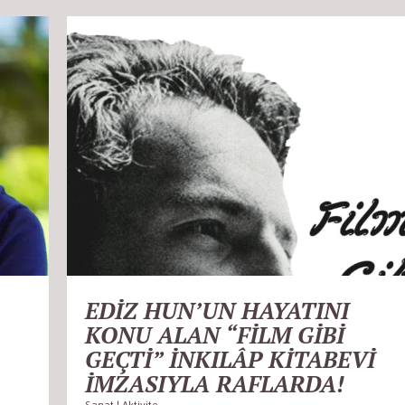
EDİZ HUN’UN HAYATINI
KONU ALAN “FİLM GİBİ
GEÇTİ” İNKILÂP KİTABEVİ
İMZASIYLA RAFLARDA!
Sanat | Aktivite