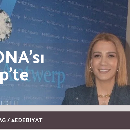
DNA’sı
p’te
AG / #EDEBIYAT