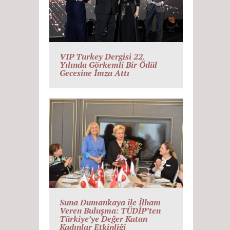
VIP Turkey Dergisi 22.
Yılında Görkemli Bir Ödül
Gecesine İmza Attı
Suna Dumankaya ile İlham
Veren Buluşma: TÜDİP’ten
Türkiye’ye Değer Katan
Kadınlar Etkinliği