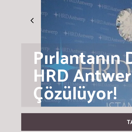
Pırlantanın 
HRD Antwer
Çözülüyor!
T