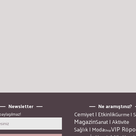
Newsletter
Ne aramıştınız?
Cemiyet | Etkinlik
Gurme | 
 paylaşılmaz!
Magazin
Sanat | Aktivite
VIP Röpor
Sağlık | Moda
Shop