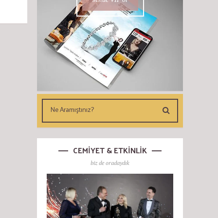
CEMİYET & ETKİNLİK
biz de oradaydık