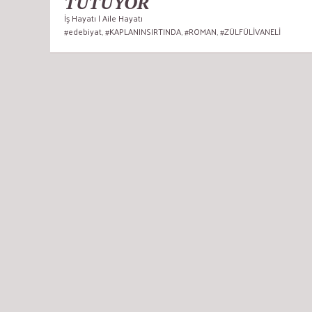
TUTUYOR
İş Hayatı | Aile Hayatı
#edebiyat
,
#KAPLANINSIRTINDA
,
#ROMAN
,
#ZÜLFÜLİVANELİ