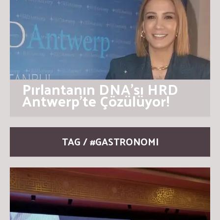
Pırlantanın DNA’sı HRD
Antwerp’te Çözülüyor!
TAG / #GASTRONOMI