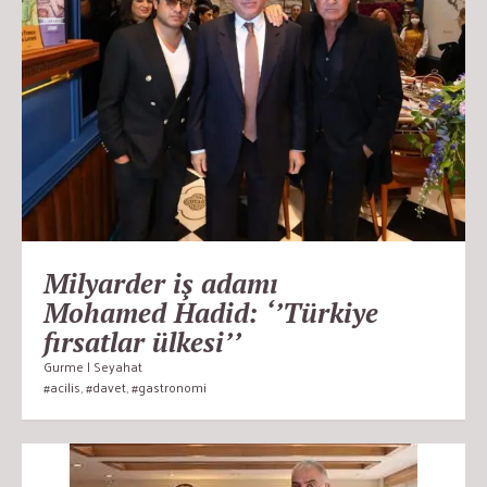
Milyarder iş adamı
Mohamed Hadid: ‘’Türkiye
fırsatlar ülkesi’’
Gurme | Seyahat
#acilis
,
#davet
,
#gastronomi