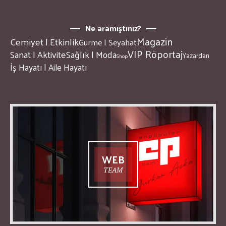
Ne aramıştınız?
Magazin
Cemiyet | Etkinlik
Gurme | Seyahat
VIP Röportaj
Sanat | Aktivite
Sağlık | Moda
Yazardan
Shop
İş Hayatı | Aile Hayatı
WEB
TEAM