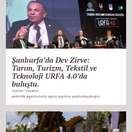
Şanlıurfa’da Dev Zirve:
Tarım, Turizm, Tekstil ve
Teknoloji URFA 4.0’da
buluştu.
Gurme | Seyahat
#etkinlik
,
#gastronomi
,
#gezi
,
#gurme
,
#vipturkeydergisi