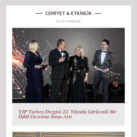
CEMİYET & ETKİNLİK
biz de oradaydık
VIP Turkey Dergisi 22. Yılında Görkemli Bir
Ödül Gecesine İmza Attı