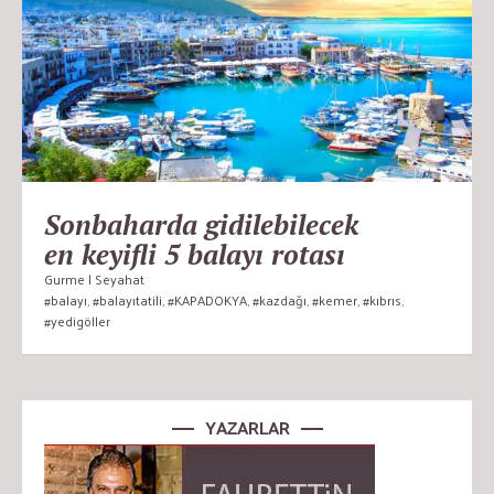
Sonbaharda gidilebilecek
en keyifli 5 balayı rotası
Gurme | Seyahat
#balayı
,
#balayıtatili
,
#KAPADOKYA
,
#kazdağı
,
#kemer
,
#kıbrıs
,
#yedigöller
YAZARLAR