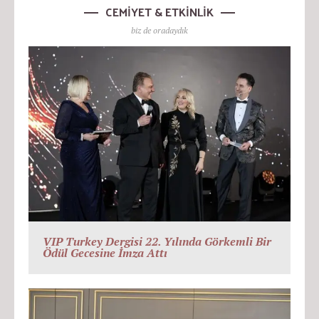
CEMİYET & ETKİNLİK
biz de oradaydık
VIP Turkey Dergisi 22. Yılında Görkemli Bir
Ödül Gecesine İmza Attı