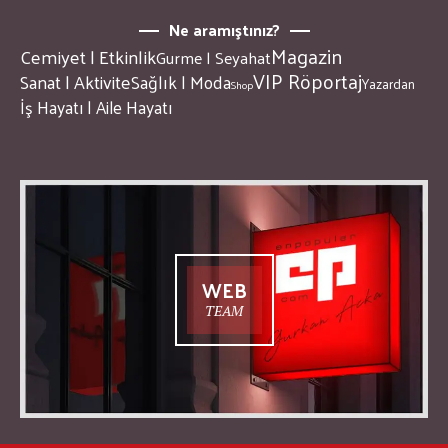
Ne aramıştınız?
Magazin
Cemiyet | Etkinlik
Gurme | Seyahat
VIP Röportaj
Sanat | Aktivite
Sağlık | Moda
Yazardan
Shop
İş Hayatı | Aile Hayatı
WEB
TEAM