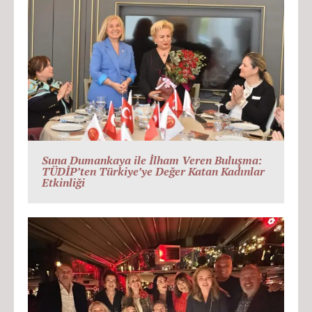
Suna Dumankaya ile İlham Veren Buluşma:
TÜDİP’ten Türkiye’ye Değer Katan Kadınlar
Etkinliği