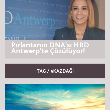
Pırlantanın DNA’sı HRD
Antwerp’te Çözülüyor!
TAG / #KAZDAĞI