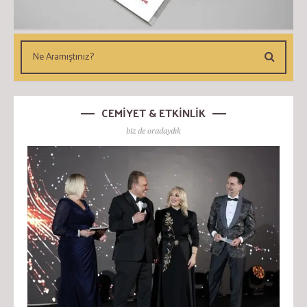
CEMİYET & ETKİNLİK
biz de oradaydık