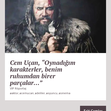
Cem Uçan, “Oynadığım
karakterler, benim
ruhumdan birer
parçalar…”
VIP Röportaj
#aktor
,
#cemucan
,
#deliler
,
#oyuncu
,
#sinema
Eski Camlar