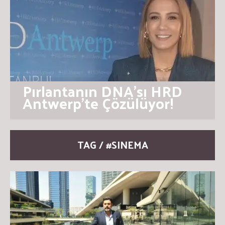
Pırlantanın DNA’sı HRD
Antwerp’te Çözülüyor!
TAG / #SINEMA