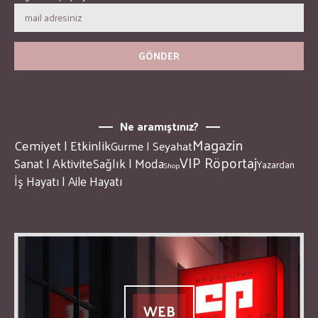
Ne aramıştınız?
Magazin
Cemiyet | Etkinlik
Gurme | Seyahat
VIP Röportaj
Sanat | Aktivite
Sağlık | Moda
Yazardan
Shop
İş Hayatı | Aile Hayatı
WEB