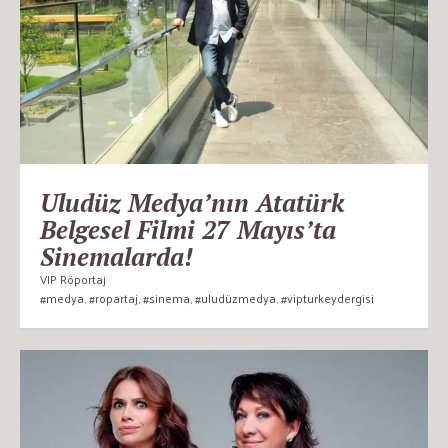
Uludüz Medya’nın Atatürk
Belgesel Filmi 27 Mayıs’ta
Sinemalarda!
VIP Röportaj
#medya
,
#ropartaj
,
#sinema
,
#uludüzmedya
,
#vipturkeydergisi